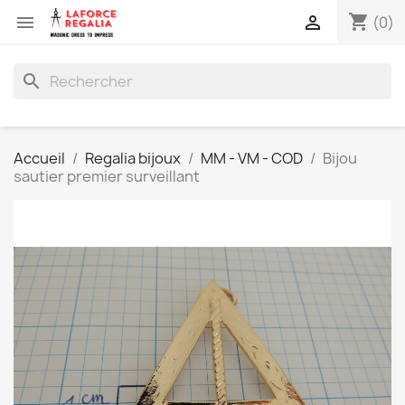
shopping_cart


(0)
search
Accueil
Regalia bijoux
MM - VM - COD
Bijou
sautier premier surveillant