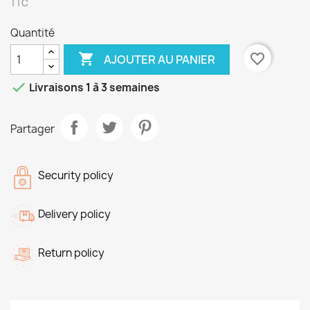
TTC
Quantité

favorite_border
AJOUTER AU PANIER

Livraisons 1 à 3 semaines
Partager
Security policy
Delivery policy
Return policy