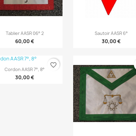
Aperçu rapide
Aperçu rapide


Tablier AASR 06° 2
Sautoir AASR 6°
60,00 €
30,00 €
favorite_border
Aperçu rapide

Cordon AASR 7°, 8°
30,00 €