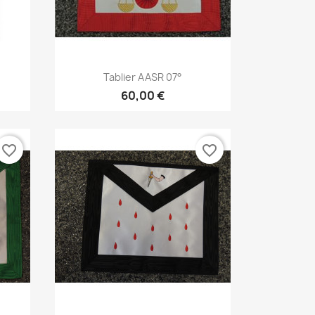
Aperçu rapide

Tablier AASR 07°
60,00 €
favorite_border
favorite_border