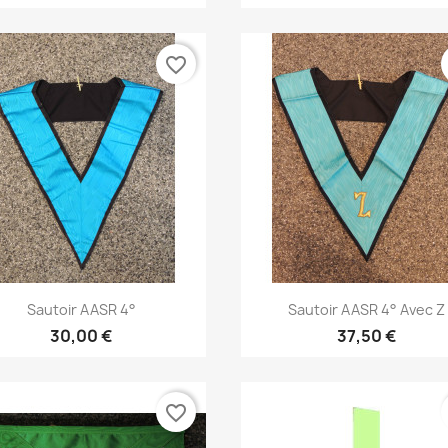
favorite_border
Aperçu rapide
Aperçu rapide


Sautoir AASR 4°
Sautoir AASR 4° Avec Z
30,00 €
37,50 €
favorite_border