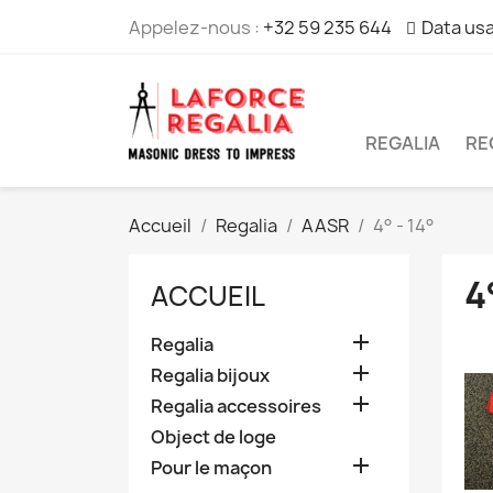
Appelez-nous :
+32 59 235 644
Data usa
REGALIA
RE
Accueil
Regalia
AASR
4° - 14°
4
ACCUEIL

Regalia

Regalia bijoux

Regalia accessoires
Object de loge

Pour le maçon