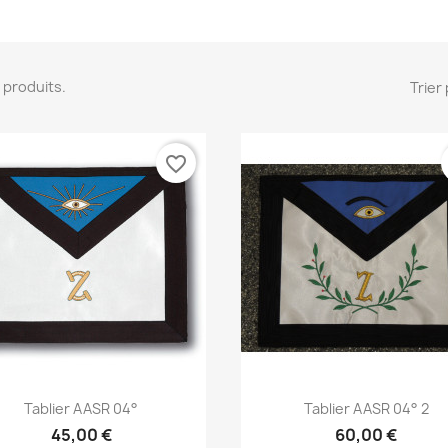
41 produits.
Trier 
favorite_border
Aperçu rapide
Aperçu rapide


Tablier AASR 04°
Tablier AASR 04° 2
45,00 €
60,00 €