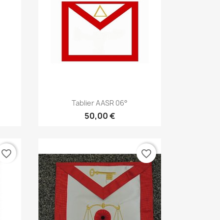
Aperçu rapide

Tablier AASR 06°
50,00 €
favorite_border
favorite_border