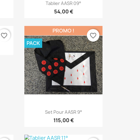
Aperçu rapide

Tablier AASR 09°
54,00 €
PROMO !
favorite_border
favorite_border
PACK
Aperçu rapide

Set Pour AASR 9°
115,00 €