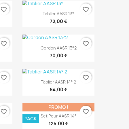
favorite_border
favorite_border
Aperçu rapide

Tablier AASR 13°
72,00 €
favorite_border
favorite_border
Aperçu rapide

Cordon AASR 13°2
70,00 €
favorite_border
favorite_border
Aperçu rapide

Tablier AASR 14° 2
54,00 €
PROMO !
favorite_border
favorite_border
Aperçu rapide

Set Pour AASR 14°
PACK
125,00 €