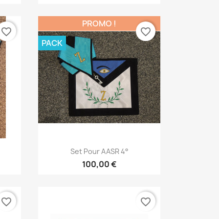
PROMO !
favorite_border
favorite_border
PACK
Aperçu rapide

Set Pour AASR 4°
100,00 €
favorite_border
favorite_border