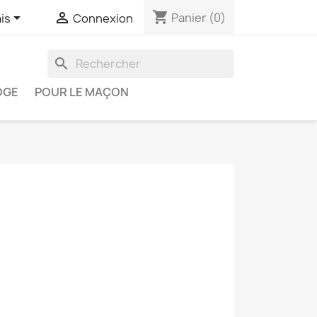
shopping_cart


Panier
(0)
is
Connexion
search
OGE
POUR LE MAÇON