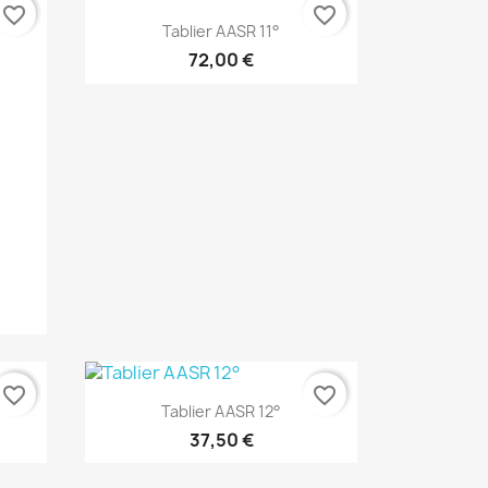
favorite_border
favorite_border
Aperçu rapide

Tablier AASR 11°
72,00 €
favorite_border
favorite_border
Aperçu rapide

Tablier AASR 12°
37,50 €