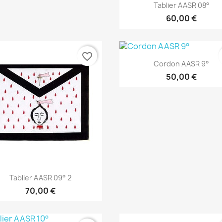
Aperçu rapide

Tablier AASR 08°
60,00 €
favorite_border
Aperçu rapide

Cordon AASR 9°
50,00 €
Aperçu rapide

Tablier AASR 09° 2
70,00 €