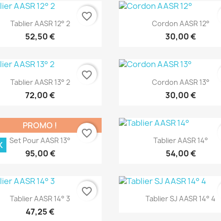
favorite_border
Aperçu rapide
Aperçu rapide


Tablier AASR 12° 2
Cordon AASR 12°
52,50 €
30,00 €
favorite_border
Aperçu rapide
Aperçu rapide


Tablier AASR 13° 2
Cordon AASR 13°
72,00 €
30,00 €
PROMO !
favorite_border
Aperçu rapide
Aperçu rapide


Set Pour AASR 13°
Tablier AASR 14°
K
95,00 €
54,00 €
favorite_border
Aperçu rapide
Aperçu rapide


Tablier AASR 14° 3
Tablier SJ AASR 14° 4
47,25 €