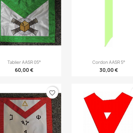
Aperçu rapide
Aperçu rapide


Tablier AASR 05°
Cordon AASR 5°
60,00 €
30,00 €
favorite_border