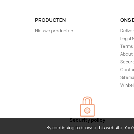
PRODUCTEN
ONS 
Nieuwe producten
Delive
Legal 
Terms 
About
Secur
Conta
Sitem
Winkel
Security policy
By continuing to browse this website, You’