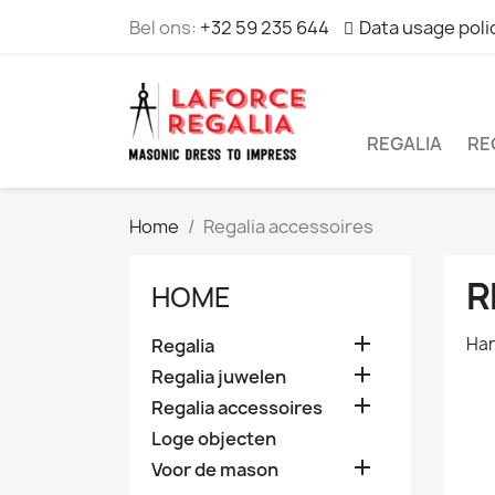
Bel ons:
+32 59 235 644
Data usage poli
REGALIA
RE
Home
Regalia accessoires
R
HOME

Han
Regalia

Regalia juwelen

Regalia accessoires
Loge objecten

Voor de mason