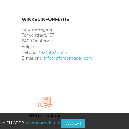
WINKEL INFORMATIE
Laforce Regalia
Tarwestraat, 137
8400 Oostende
België
Bel ons:
+32 59 235 644
E-mail ons:
info@laforceregalia.com
Return policy
g to EU GDPR.
View more details
I ACCEPT