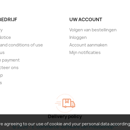
BEDRIJF
UW ACCOUNT
ry
Volgen van bestellingen
Notice
Inloggen
and conditions of use
Account aanmaken
 us
Mijn notificaties
e payment
cteer ons
ap
s
Delivery policy
re agreeing to our use of cookie and your personal data accordin
© 2026 - E-commerce-software van PrestaShop™